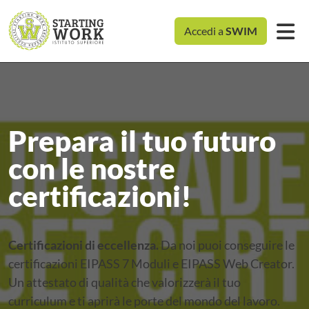
Accedi a
SWIM
Prepara il tuo futuro
con le nostre
certificazioni!
Certificazioni di eccellenza.
Da noi puoi conseguire le
certificazioni EIPASS 7 Moduli e EIPASS Web Creator.
Un attestato di qualità che valorizzerà il tuo
curriculum e ti aprirà le porte del mondo del lavoro.