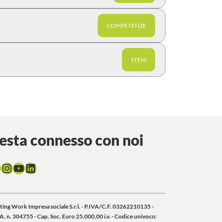
COMPETENZE
STEM
esta connesso con noi
acebook
Instagram
YouTube
LinkedIn
ting Work Impresa sociale S.r.l. - P.IVA/C.F. 03262210135 -
A. n. 304755 - Cap. Soc. Euro 25.000,00 i.v. - Codice univoco: