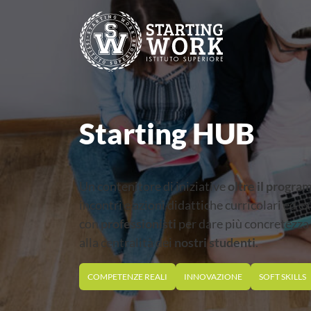
Starting HUB
Un contenitore di iniziative
oltre il progr
incontri e azioni didattiche curricolari ed e
con
professionisti
per dare più concretezza 
alla centralità dei
nostri studenti
.
COMPETENZE REALI
INNOVAZIONE
SOFT SKILLS