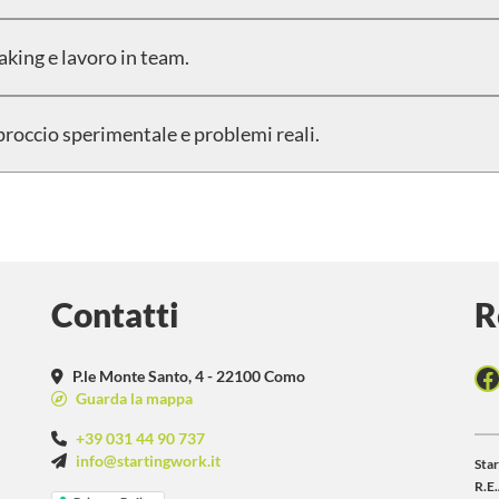
aking e lavoro in team.
proccio sperimentale e problemi reali.
Contatti
R
F
P.le Monte Santo, 4 - 22100 Como
Guarda la mappa
+39 031 44 90 737
info@startingwork.it
Star
R.E.