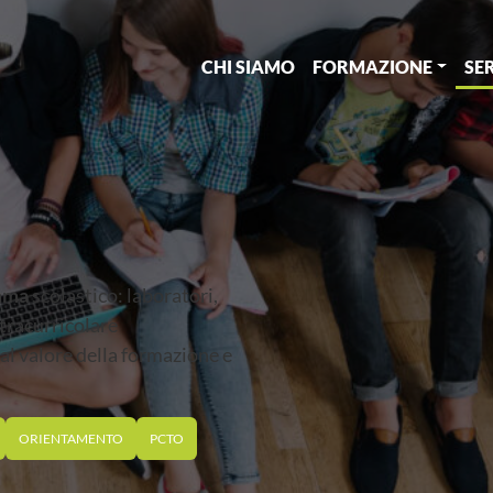
CHI SIAMO
FORMAZIONE
SE
amma
scolastico: laboratori,
xtracurricolare
al valore della formazione e
ORIENTAMENTO
PCTO