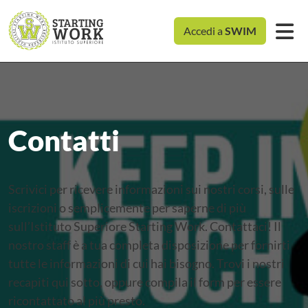
Accedi a
SWIM
Contatti
Scrivici per ricevere informazioni sui nostri corsi, sulle
iscrizioni o semplicemente per saperne di più
sull’Istituto Superiore Starting Work. Contattaci! Il
nostro staff è a tua completa disposizione per fornirti
tutte le informazioni di cui hai bisogno. Trovi i nostri
recapiti qui sotto, oppure compila il form per essere
ricontattato al più presto.